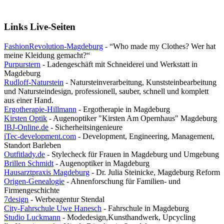
Links Live-Seiten
FashionRevolution-Magdeburg
- “Who made my Clothes? Wer hat
meine Kleidung gemacht?“
Purpurstern
-
Ladengeschäft mit Schneiderei und Werkstatt in
Magdeburg
Rudloff-Naturstein
- Natursteinverarbeitung, Kunststeinbearbeitung
und Natursteindesign, professionell, sauber, schnell und komplett
aus einer Hand.
Ergotherapie-Hillmann
- Ergotherapie in Magdeburg
Kirsten Optik
- Augenoptiker "Kirsten Am Opernhaus" Magdeburg
IBJ-Online.de
- Sicherheitsingenieure
iTec-development.com
- Development, Engineering, Management,
Standort Barleben
Outfitlady.de
- Stylecheck für Frauen in Magdeburg und Umgebung
Brillen Schmidt
- Augenoptiker in Magdeburg
Hausarztpraxis Magdeburg
- Dr. Julia Steinicke, Magdeburg Reform
Origen-Genealogie
- Ahnenforschung für Familien- und
Firmengeschichte
7design
- Werbeagentur Stendal
City-Fahrschule Uwe Hanesch
- Fahrschule in Magdeburg
Studio Luckmann
- Modedesign,Kunsthandwerk, Upcycling