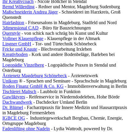
Ihr Kreativcoach
- Nicole Böttcher in Stendal
Bernd Willerding
- Redner und Mentor, Magdeburg Sudenburg
Maßschneiderin Andrea Jäger
- Schneiderei im Harzkreis, Groß
Quenstedt
Hairfashion
- Friseursalons in Magdeburg, Stadfeld und Nord
3dimensional CAD
- Büro für Bauzeichnungen
Querstyle
- von schick nach schräg bis Kunst und Kultur
Vollmer Klauenpflege
- Klauenpflege in der Altmark
Lingner GmbH
- Tor- und Türtechnik Schönebeck
Fricke und Knaute
- Blechverarbeitung Irxleben
Kreativboden
- Kork und andere Bodenbeläge, Barleben bei
Magdeburg
Logopädie Vinzelberg
- Logopädische Praxen in Stendal und
Osterburg
Ärztenetz Magdeburg Schönebeck
- Ärztenetzwerk
Unikom
® - Sprachen und Seminare - Sprachschule in Magdeburg
Boden Finanz GmbH & Co. KG
- Immobilienverwaltung in Berlin
Tischlerei Malisch
- Laubholz in Funktion
Gawliktyres
- Reifenservice in Niederndodeleben, Hohe Börde
Dachwandwerk
- Dachdecker Umland Berlin
Dr. Blümel
- Facharztpraxis für Innere Medizin und Hausarztpraxis
in Magdeburg Fermersleben
IGBCE OG
- Industriegewerkschaft Bergbau, Chemie, Energie,
Ortsgruppe Magdeburg
Fadenlifting ohne Nadeln
- Lydia Wattrodt, powered by Dr.