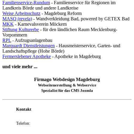
Familienservice-Rundum
- Familienservice für Regionen im
Landkreis Börde und andere Landkreise
Weise Arbeitsschutz
- Magdeburg Reform
MASQ (revela)
- Wandverkleidung Bad, powered by GETEX Bad
MKK
- Karnevalsverein Möckern
Stiftung Kulturerbe
- für den ländlichen Raum Mecklenburg-
Vorpommern
RPL
- Aufzugsanlagenbau
Marquardt Dienstleistungen
- Hausmeisterservice, Garten- und
Landschaftspflege (Hohe Börde)
Fermerslebener Apotheke
- Apotheke in Magdeburg
und viele mehr ...
Firmago Webdesign Magdeburg
Webseitenerstellung & Webservice
Spezialist für das CMS Joomla
Kontakt
Telefon:
+49 (0)39204 866322
E-Mail:
Diese E-Mail-Adresse ist vor Spambots geschützt!