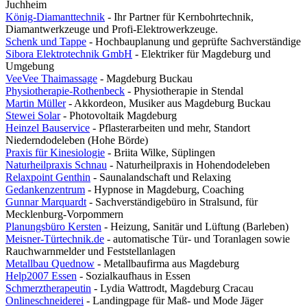
Juchheim
König-Diamanttechnik
- Ihr Partner für Kernbohrtechnik,
Diamantwerkzeuge und Profi-Elektrowerkzeuge.
Schenk und Tappe
- Hochbauplanung und geprüfte Sachverständige
Sibora Elektrotechnik GmbH
- Elektriker für Magdeburg und
Umgebung
VeeVee Thaimassage
- Magdeburg Buckau
Physiotherapie-Rothenbeck
- Physiotherapie in Stendal
Martin Müller
- Akkordeon, Musiker aus Magdeburg Buckau
Stewei Solar
- Photovoltaik Magdeburg
Heinzel Bauservice
- Pflasterarbeiten und mehr, Standort
Niederndodeleben (Hohe Börde)
Praxis für Kinesiologie
- Briita Wilke, Süplingen
Naturheilpraxis Schnau
- Naturheilpraxis in Hohendodeleben
Relaxpoint Genthin
- Saunalandschaft und Relaxing
Gedankenzentrum
- Hypnose in Magdeburg, Coaching
Gunnar Marquardt
- Sachverständigebüro in Stralsund, für
Mecklenburg-Vorpommern
Planungsbüro Kersten
- Heizung, Sanitär und Lüftung (Barleben)
Meisner-Türtechnik.de
- automatische Tür- und Toranlagen sowie
Rauchwarnmelder und Feststellanlagen
Metallbau Quednow
- Metallbaufirma aus Magdeburg
Help2007 Essen
- Sozialkaufhaus in Essen
Schmerztherapeutin
- Lydia Wattrodt, Magdeburg Cracau
Onlineschneiderei
- Landingpage für Maß- und Mode Jäger