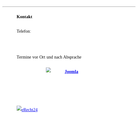
Kontakt
Telefon:
+49 (0)39204 866322
E-Mail:
Diese E-Mail-Adresse ist vor Spambots geschützt!
Zur Anzeige muss JavaScript eingeschaltet sein.
Termine vor Ort und nach Absprache