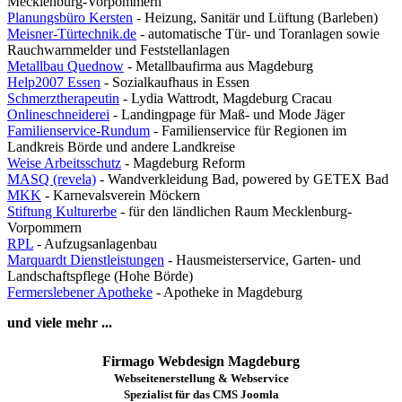
Mecklenburg-Vorpommern
Planungsbüro Kersten
- Heizung, Sanitär und Lüftung (Barleben)
Meisner-Türtechnik.de
- automatische Tür- und Toranlagen sowie
Rauchwarnmelder und Feststellanlagen
Metallbau Quednow
- Metallbaufirma aus Magdeburg
Help2007 Essen
- Sozialkaufhaus in Essen
Schmerztherapeutin
- Lydia Wattrodt, Magdeburg Cracau
Onlineschneiderei
- Landingpage für Maß- und Mode Jäger
Familienservice-Rundum
- Familienservice für Regionen im
Landkreis Börde und andere Landkreise
Weise Arbeitsschutz
- Magdeburg Reform
MASQ (revela)
- Wandverkleidung Bad, powered by GETEX Bad
MKK
- Karnevalsverein Möckern
Stiftung Kulturerbe
- für den ländlichen Raum Mecklenburg-
Vorpommern
RPL
- Aufzugsanlagenbau
Marquardt Dienstleistungen
- Hausmeisterservice, Garten- und
Landschaftspflege (Hohe Börde)
Fermerslebener Apotheke
- Apotheke in Magdeburg
und viele mehr ...
Firmago Webdesign Magdeburg
Webseitenerstellung & Webservice
Spezialist für das CMS Joomla