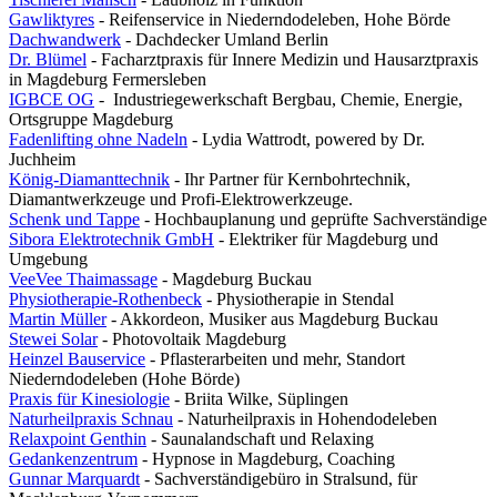
Gawliktyres
- Reifenservice in Niederndodeleben, Hohe Börde
Dachwandwerk
- Dachdecker Umland Berlin
Dr. Blümel
- Facharztpraxis für Innere Medizin und Hausarztpraxis
in Magdeburg Fermersleben
IGBCE OG
- Industriegewerkschaft Bergbau, Chemie, Energie,
Ortsgruppe Magdeburg
Fadenlifting ohne Nadeln
- Lydia Wattrodt, powered by Dr.
Juchheim
König-Diamanttechnik
- Ihr Partner für Kernbohrtechnik,
Diamantwerkzeuge und Profi-Elektrowerkzeuge.
Schenk und Tappe
- Hochbauplanung und geprüfte Sachverständige
Sibora Elektrotechnik GmbH
- Elektriker für Magdeburg und
Umgebung
VeeVee Thaimassage
- Magdeburg Buckau
Physiotherapie-Rothenbeck
- Physiotherapie in Stendal
Martin Müller
- Akkordeon, Musiker aus Magdeburg Buckau
Stewei Solar
- Photovoltaik Magdeburg
Heinzel Bauservice
- Pflasterarbeiten und mehr, Standort
Niederndodeleben (Hohe Börde)
Praxis für Kinesiologie
- Briita Wilke, Süplingen
Naturheilpraxis Schnau
- Naturheilpraxis in Hohendodeleben
Relaxpoint Genthin
- Saunalandschaft und Relaxing
Gedankenzentrum
- Hypnose in Magdeburg, Coaching
Gunnar Marquardt
- Sachverständigebüro in Stralsund, für