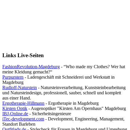
Links Live-Seiten
FashionRevolution-Magdeburg
- “Who made my Clothes? Wer hat
meine Kleidung gemacht?“
Purpurstern
-
Ladengeschäft mit Schneiderei und Werkstatt in
Magdeburg
Rudloff-Naturstein
- Natursteinverarbeitung, Kunststeinbearbeitung
und Natursteindesign, professionell, sauber, schnell und komplett
aus einer Hand.
Ergotherapie-Hillmann
- Ergotherapie in Magdeburg
Kirsten Optik
- Augenoptiker "Kirsten Am Opernhaus" Magdeburg
IBJ-Online.de
- Sicherheitsingenieure
iTec-development.com
- Development, Engineering, Management,
Standort Barleben
Outfitlady.de
- Stylecheck für Frauen in Magdeburg und Umgebung