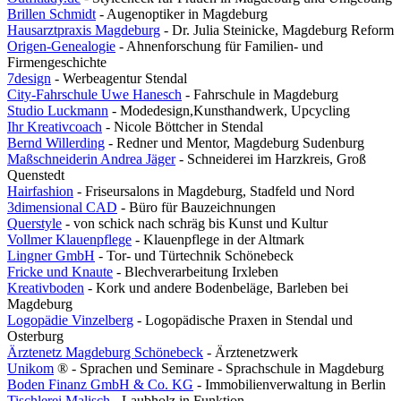
Brillen Schmidt
- Augenoptiker in Magdeburg
Hausarztpraxis Magdeburg
- Dr. Julia Steinicke, Magdeburg Reform
Origen-Genealogie
- Ahnenforschung für Familien- und
Firmengeschichte
7design
- Werbeagentur Stendal
City-Fahrschule Uwe Hanesch
- Fahrschule in Magdeburg
Studio Luckmann
- Modedesign,Kunsthandwerk, Upcycling
Ihr Kreativcoach
- Nicole Böttcher in Stendal
Bernd Willerding
- Redner und Mentor, Magdeburg Sudenburg
Maßschneiderin Andrea Jäger
- Schneiderei im Harzkreis, Groß
Quenstedt
Hairfashion
- Friseursalons in Magdeburg, Stadfeld und Nord
3dimensional CAD
- Büro für Bauzeichnungen
Querstyle
- von schick nach schräg bis Kunst und Kultur
Vollmer Klauenpflege
- Klauenpflege in der Altmark
Lingner GmbH
- Tor- und Türtechnik Schönebeck
Fricke und Knaute
- Blechverarbeitung Irxleben
Kreativboden
- Kork und andere Bodenbeläge, Barleben bei
Magdeburg
Logopädie Vinzelberg
- Logopädische Praxen in Stendal und
Osterburg
Ärztenetz Magdeburg Schönebeck
- Ärztenetzwerk
Unikom
® - Sprachen und Seminare - Sprachschule in Magdeburg
Boden Finanz GmbH & Co. KG
- Immobilienverwaltung in Berlin
Tischlerei Malisch
- Laubholz in Funktion